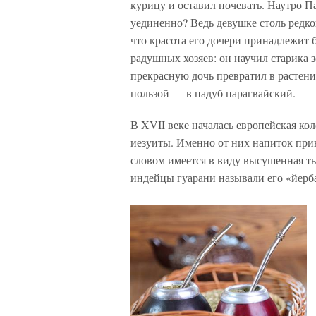
курицу и оставил ночевать. Наутро П
уединенно? Ведь девушке столь редко
что красота его дочери принадлежит
радушных хозяев: он научил старика з
прекрасную дочь превратил в растение
пользой — в падуб парагвайский.
В XVII веке началась европейская ко
иезуиты. Именно от них напиток прин
словом имеется в виду высушенная ты
индейцы гуарани называли его «йерба»