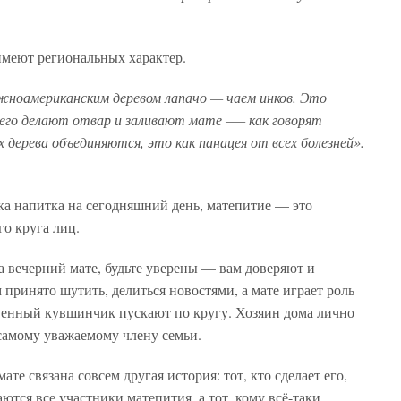
имеют региональных характер.
жноамериканским деревом лапачо — чаем инков. Это
него делают отвар и заливают мате –— как говорят
 дерева объединяются, это как панацея от всех болезней».
а напитка на сегодняшний день, матепитие — это
го круга лиц.
а вечерний мате, будьте уверены — вам доверяют и
 принято шутить, делиться новостями, а мате играет роль
венный кувшинчик пускают по кругу. Хозяин дома лично
 самому уважаемому члену семьи.
те связана совсем другая история: тот, кто сделает его,
ются все участники матепития, а тот, кому всё-таки