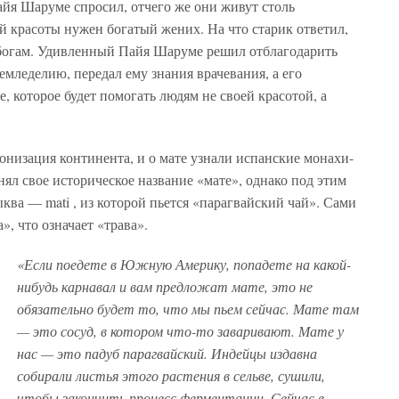
айя Шаруме спросил, отчего же они живут столь
й красоты нужен богатый жених. На что старик ответил,
 богам. Удивленный Пайя Шаруме решил отблагодарить
емледелию, передал ему знания врачевания, а его
, которое будет помогать людям не своей красотой, а
лонизация континента, и о мате узнали испанские монахи-
ял свое историческое название «мате», однако под этим
ква — mati , из которой пьется «парагвайский чай». Сами
, что означает «трава».
«Если поедете в Южную Америку, попадете на какой-
нибудь карнавал и вам предложат мате, это не
обязательно будет то, что мы пьем сейчас. Мате там
— это сосуд, в котором что-то заваривают. Мате у
нас — это падуб парагвайский. Индейцы издавна
собирали листья этого растения в сельве, сушили,
чтобы закончить процесс ферментации. Сейчас в