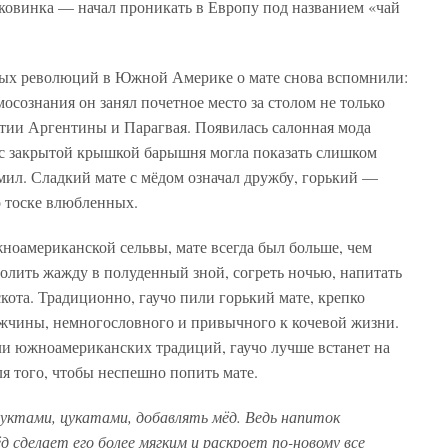
иковинка — начал проникать в Европу под названием «чай
ных революций в Южной Америке о мате снова вспомнили:
осознания он занял почетное место за столом не только
атии Аргентины и Парагвая. Появилась салонная мода
а с закрытой крышкой барышня могла показать слишком
 мил. Сладкий мате с мёдом означал дружбу, горький —
о тоске влюбленных.
жноамериканской сельвы, мате всегда был больше, чем
олить жажду в полуденный зной, согреть ночью, напитать
кота. Традиционно, гаучо пили горький мате, крепко
жчины, немногословного и привычного к кочевой жизни.
ли южноамериканских традиций, гаучо лучше встанет на
я того, чтобы неспешно попить мате.
руктами, цукатами, добавлять мёд. Ведь напиток
д сделает его более мягким и раскроет по-новому все