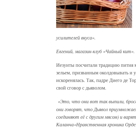
усилителей вкуса».
Евгений, магазин-клуб «Чайный кит».
Иезуиты посчитали традицию пития м
зельем, призванным околдовывать и у
искоренялась. Так,
падре Диего де Тор
свой сговор с дьяволом.
«Это, что они вот так выпили, броса
они говорят, что Дьявол приумножает
соединяют её с другим мясом) и варят
Каланча«Нравственная хроника Орден