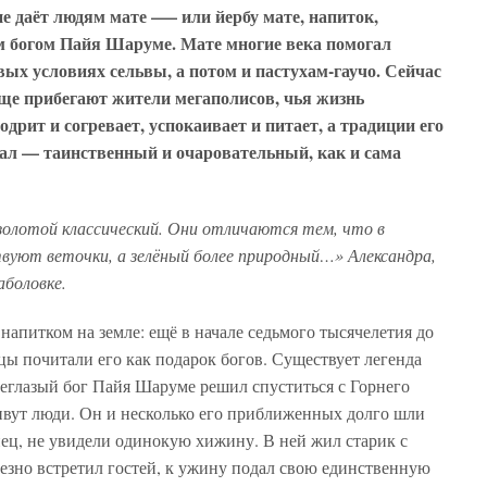
е даёт людям мате –— или йербу мате, напиток,
 богом Пайя Шаруме. Мате многие века помогал
ых условиях сельвы, а потом и пастухам-гаучо. Сейчас
аще прибегают жители мегаполисов, чья жизнь
одрит и согревает, успокаивает и питает, а традиции его
л — таинственный и очаровательный, как и сама
 золотой классический. Они отличаются тем, что в
вуют веточки, а зелёный более природный…» Александра,
боловке.
напитком на земле: ещё в начале седьмого тысячелетия до
 почитали его как подарок богов. Существует легенда
неглазый бог Пайя Шаруме решил спуститься с Горнего
живут люди. Он и несколько его приближенных долго шли
онец, не увидели одинокую хижину. В ней жил старик с
езно встретил гостей, к ужину подал свою единственную