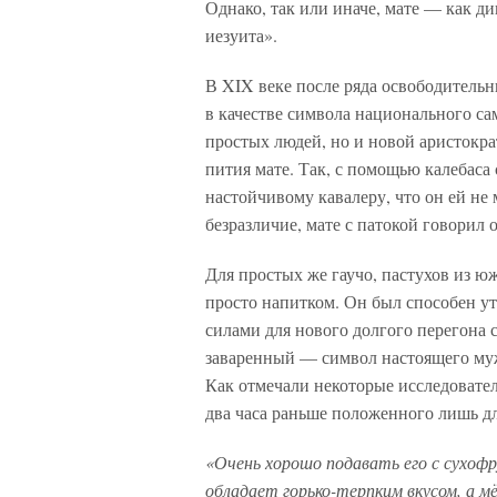
Однако, так или иначе, мате — как д
иезуита».
В
XIX
веке после ряда освободитель
в качестве символа национального сам
простых людей, но и новой аристокр
пития мате. Так, с помощью калебас
настойчивому кавалеру, что он ей не
безразличие, мате с патокой говорил 
Для простых же гаучо, пастухов из ю
просто напитком. Он был способен ут
силами для нового долгого перегона с
заваренный — символ настоящего му
Как отмечали некоторые исследовате
два часа раньше положенного лишь дл
«О
чень хорошо подавать его с сухоф
обладает горько-терпким вкусом, а мё