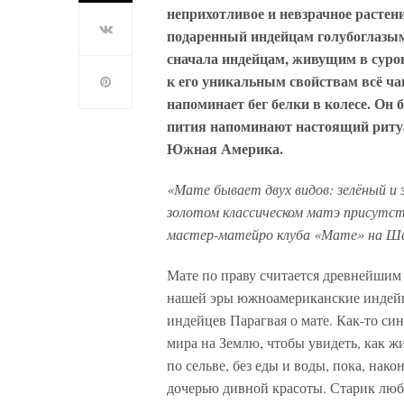
неприхотливое и невзрачное растени
подаренный индейцам голубоглазым
сначала индейцам, живущим в суров
к его уникальным свойствам всё ч
напоминает бег белки в колесе. Он б
пития напоминают настоящий ритуа
Южная Америка.
«Мате бывает двух видов: зелёный и
золотом классическом матэ присутст
мастер-матейро клуба «Мате» на Ша
Мате по праву считается древнейшим 
нашей эры южноамериканские индейцы
индейцев Парагвая о мате. Как-то си
мира на Землю, чтобы увидеть, как 
по сельве, без еды и воды, пока, нак
дочерью дивной красоты. Старик люб