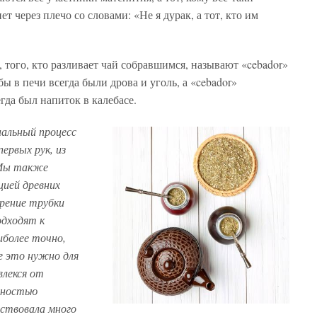
т через плечо со словами: «Не я дурак, а тот, кто им
 того, кто разливает чай собравшимся, называют «cebador»
 в печи всегда были дрова и уголь, а «cebador»
егда был напиток в калебасе.
альный процесс
первых рук, из
 Мы также
цией древних
урение трубки
одходят к
иболее точно,
е это нужно для
влекся от
лностью
ествовала много