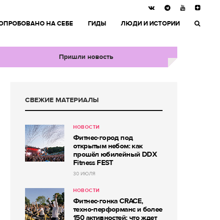
ОПРОБОВАНО НА СЕБЕ
ГИДЫ
ЛЮДИ И ИСТОРИИ
Пришли новость
СВЕЖИЕ МАТЕРИАЛЫ
НОВОСТИ
Фитнес-город под
открытым небом: как
прошёл юбилейный DDX
Fitness FEST
30 ИЮЛЯ
НОВОСТИ
Фитнес-гонка CRACE,
техно-перформанс и более
150 активностей: что ждет