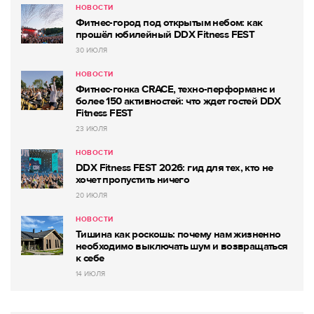
НОВОСТИ
Фитнес-город под открытым небом: как
прошёл юбилейный DDX Fitness FEST
30 ИЮЛЯ
НОВОСТИ
Фитнес-гонка CRACE, техно-перформанс и
более 150 активностей: что ждет гостей DDX
Fitness FEST
23 ИЮЛЯ
НОВОСТИ
DDX Fitness FEST 2026: гид для тех, кто не
хочет пропустить ничего
20 ИЮЛЯ
НОВОСТИ
Тишина как роскошь: почему нам жизненно
необходимо выключать шум и возвращаться
к себе
14 ИЮЛЯ