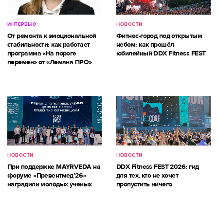
ИНТЕРВЬЮ
НОВОСТИ
От ремонта к эмоциональной
Фитнес-город под открытым
стабильности: как работает
небом: как прошёл
программа «На пороге
юбилейный DDX Fitness FEST
перемен» от «Лемана ПРО»
НОВОСТИ
НОВОСТИ
При поддержке MAYRVEDA на
DDX Fitness FEST 2026: гид
форуме «Превентмед’26»
для тех, кто не хочет
наградили молодых ученых
пропустить ничего