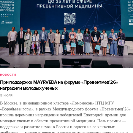
НОВОСТИ
При поддержке MAYRVEDA на форуме «Превентмед’26»
наградили молодых ученых
13 ИЮЛЯ
В Москве, в инновационном кластере «Ломоносов» НТЦ МГУ
«Воробьевы горы», в рамках Международного форума «Превентмед’26»
прошла церемония награждения победителей Ежегодной премии для
молодых ученых в области превентивной медицины. Цель премии —
поддержка и развитие науки в России и одного из ее ключевых
драйверов — молодых ученых, а также стимулирование прикладных и