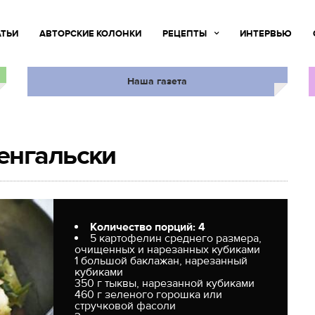
АТЬИ
АВТОРСКИЕ КОЛОНКИ
РЕЦЕПТЫ
ИНТЕРВЬЮ
Наша газета
енгальски
Количество порций: 4
5 картофелин среднего размера,
очищенных и нарезанных кубиками
1 большой баклажан, нарезанный
кубиками
350 г тыквы, нарезанной кубиками
460 г зеленого горошка или
стручковой фасоли