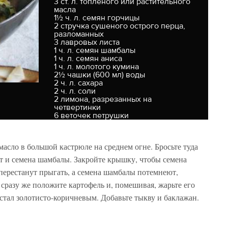
3 ст. л. топленого или растительного
масла
1½ ч. л. семян горчицы
2 стручка сушеного острого перца,
разломанных
3 лавровых листа
1 ч. л. семян шамбалы
1 ч. л. семян аниса
1 ч. л. молотого кумина
2½ чашки (600 мл) воды
2 ч. л. сахара
2 ч. л. соли
2 лимона, разрезанных на
четвертинки
6 веточек петрушки
масло в большой кастрюле на среднем огне. Бросьте туда
т и семена шамбалы. Закройте крышку, чтобы семена
перестанут прыгать, а семена шамбалы потемнеют,
 сразу же положите картофель и, помешивая, жарьте его
 стал золотисто-коричневым. Добавьте тыкву и баклажан.