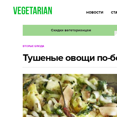
НОВОСТИ
СТ
Скидки вегетарианцам
ВТОРЫЕ БЛЮДА
Тушеные овощи по-б