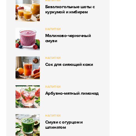
НАПИТКИ
Безалкогольные шоты с
куркумой и имбирем
НАПИТКИ
Малиново-черничный
смузи
НАПИТКИ
Сок для сияющей кожи
НАПИТКИ
Арбузно-мятный лимонад
НАПИТКИ
Смузи с огурцом и
шпинатом