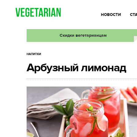
НОВОСТИ
СТ
Скидки вегетарианцам
НАПИТКИ
Арбузный лимонад