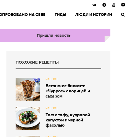
ОПРОБОВАНО НА СЕБЕ
ГИДЫ
ЛЮДИ И ИСТОРИИ
Пришли новость
ПОХОЖИЕ РЕЦЕПТЫ
РАЗНОЕ
Веганские бискотти
«Чуррос» с корицей и
сахаром
РАЗНОЕ
Тост с тофу, кудрявой
капустой и черной
фасолью