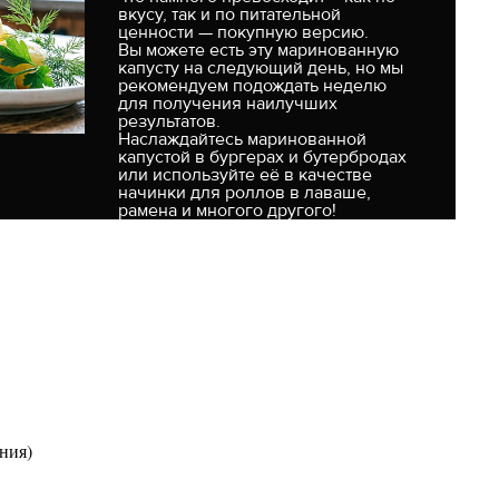
вкусу, так и по питательной
ценности — покупную версию.
Вы можете есть эту маринованную
капусту на следующий день, но мы
рекомендуем подождать неделю
для получения наилучших
результатов.
Наслаждайтесь маринованной
капустой в бургерах и бутербродах
или используйте её в качестве
начинки для роллов в лаваше,
рамена и многого другого!
ния)