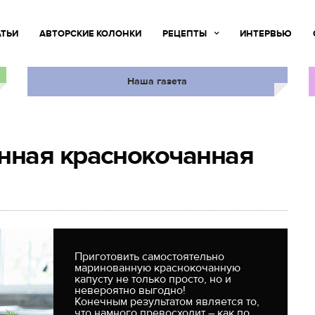
АТЬИ
АВТОРСКИЕ КОЛОНКИ
РЕЦЕПТЫ
ИНТЕРВЬЮ
Наша газета
ная краснокочанная
Приготовить самостоятельно
маринованную краснокочанную
капусту не только просто, но и
невероятно выгодно!
Конечным результатом является то,
что намного превосходит – как по