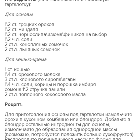
тарталетку):
Для основы
1\2 ст. грецких орехов
1\2 ст. миндаля
1\2 ст. чернослива\изюма\фиников на выбор
1\2 ч.л. соли
2 ст.л. конопляных семечек
2 ст.л. льняных семечек
Для кешью-крема
1 ст. кешью
1\4 ст. орехового молока
3 ст.л. кленового сиропа\агавы
1\4 ч.л. соли, корицы и порошка имбиря
семена 1\2 стручка ванили
2 ст.л. топлёного кокосового масла
Рецепт:
Для приготовления основы под тарталетки измельчите
орехи в кухонном комбайне или блендере. Добавьте в
блендер остальные ингредиенты для основы,
измельчайте до образования однородной массы
(возможно, потребуется положить больше сухофруктов).
Распределите получившуюся массу по форме для