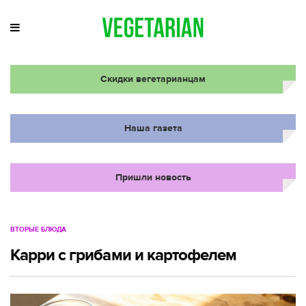
Скидки вегетарианцам
Наша газета
Пришли новость
ВТОРЫЕ БЛЮДА
Карри с грибами и картофелем