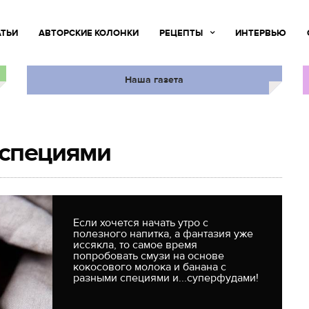
АТЬИ
АВТОРСКИЕ КОЛОНКИ
РЕЦЕПТЫ
ИНТЕРВЬЮ
Наша газета
 специями
Если хочется начать утро с
полезного напитка, а фантазия уже
иссякла, то самое время
попробовать смузи на основе
кокосового молока и банана с
разными специями и...суперфудами!