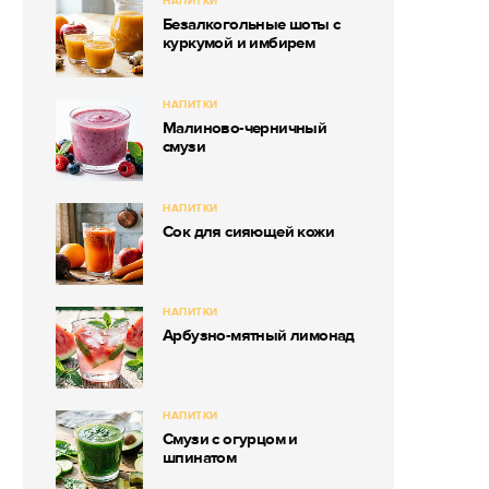
НАПИТКИ
Безалкогольные шоты с
куркумой и имбирем
НАПИТКИ
Малиново-черничный
смузи
НАПИТКИ
Сок для сияющей кожи
НАПИТКИ
Арбузно-мятный лимонад
НАПИТКИ
Смузи с огурцом и
шпинатом