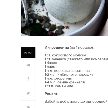
Ингредиенты
(на 1 порцию):
РЕПОСТ
1 ст. кокосового молока
1 ст. ананаса (свежего или консерв
1 банан
1 лайм
1 ч.л. порошка ашваганда
1\2 ч.л. имбирного порошка
1 ч.л. хлореллы
1\4 ч.л. семян фенхеля
1 ст.л. семян чиа
Рецепт:
Взбейте всё вместе до однородной