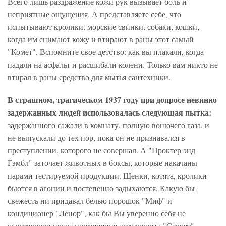
Всего лишь раздражение кожи рук вызывает боль и
неприятные ощущения. А представляете себе, что
испытывают кролики, морские свинки, собаки, кошки,
когда им снимают кожу и втирают в раны этот самый
"Комет". Вспомните свое детство: как вы плакали, когда
падали на асфальт и расшибали колени. Только вам никто не
втирал в раны средство для мытья сантехники.
В страшном, трагическом 1937 году при допросе невинно
задержанных людей использовалась следующая пытка:
задержанного сажали в комнату, полную вонючего газа, и
не выпускали до тех пор, пока он не признавался в
преступлении, которого не совершал. А "Проктер энд
Гэмбл" заточает животных в боксы, которые накачаны
парами тестируемой продукции. Щенки, котята, кролики
бьются в агонии и постепенно задыхаются. Какую бы
свежесть ни придавал белью порошок "Миф" и
кондиционер "Ленор", как бы Вы уверенно себя не
чувствовали после применения дезодоранта "Секрет",