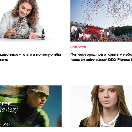
НОВОСТИ
ивотных: что это и почему о нём
Фитнес-город под открытым небо
знать
прошёл юбилейный DDX Fitness 