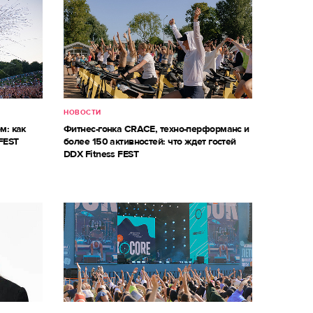
НОВОСТИ
м: как
Фитнес-гонка CRACE, техно-перформанс и
FEST
более 150 активностей: что ждет гостей
DDX Fitness FEST