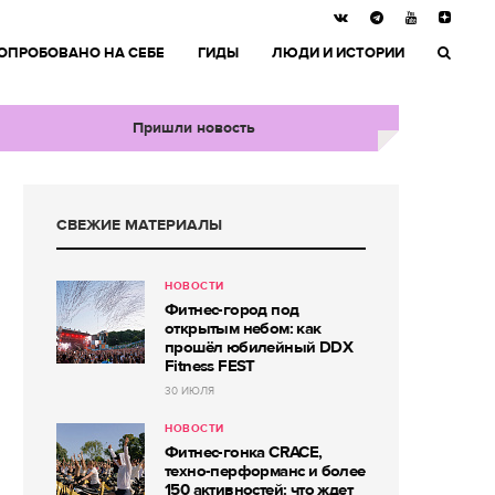
ОПРОБОВАНО НА СЕБЕ
ГИДЫ
ЛЮДИ И ИСТОРИИ
Пришли новость
СВЕЖИЕ МАТЕРИАЛЫ
НОВОСТИ
Фитнес-город под
открытым небом: как
прошёл юбилейный DDX
Fitness FEST
30 ИЮЛЯ
НОВОСТИ
Фитнес-гонка CRACE,
техно-перформанс и более
150 активностей: что ждет