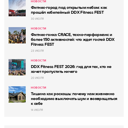
НОВОСТИ
Фитнес-город под открытым небом: как
прошёл юбилейный DDX Fitness FEST
30 ИЮЛЯ
НОВОСТИ
Фитнес-гонка CRACE, техно-перформанс и
более 150 активностей: что ждет гостей DDX
Fitness FEST
23 ИЮЛЯ
НОВОСТИ
DDX Fitness FEST 2026: гид для тех, кто не
хочет пропустить ничего
20 ИЮЛЯ
НОВОСТИ
Тишина как роскошь: почему нам жизненно
необходимо выключать шум и возвращаться
к себе
14 ИЮЛЯ