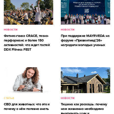
НОВОСТИ
НОВОСТИ
Фитнес-гонка CRACE, техно-
При поддержке MAYRVEDA на
перформанс и более 150
форуме «Превентмед’26»
активностей: что ждет гостей
наградили молодых ученых
DDX Fitness FEST
СТАТЬИ
НОВОСТИ
CBD для животных: что это и
Тишина как роскошь: почему
почему о нём полезно знать
нам жизненно необходимо
выключать шум и