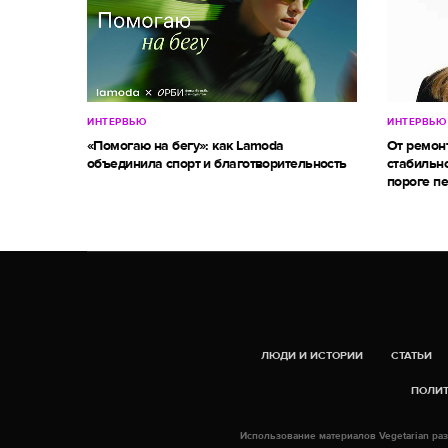
ИНТЕРВЬЮ
ИНТЕРВЬЮ
«Помогаю на бегу»: как Lamoda
От ремон
объединила спорт и благотворительность
стабильно
пороге п
ЛЮДИ И ИСТОРИИ
СТАТЬИ
ПОЛИТ
Использование материалов Vegetarian раз