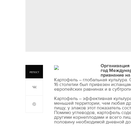
Организация
год Междунар
РЕПОСТ
признание на
Картофель – глобальная культура.
16 столетии был привезен испанцами
европейских равнинах и в субтроп
Картофель – эффективная культура
меньшей территории, чем любая дру
пищу, у злаков этот показатель со
Помимо углеводов, картофель сод
другими корнеплодами и всего лиш
половину необходимой дневной до