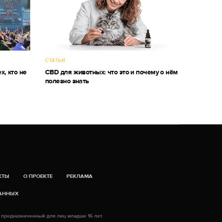
СТАТЬИ
х, кто не
CBD для животных: что это и почему о нём
полезно знать
КТЫ
О ПРОЕКТЕ
РЕКЛАМА
ДАННЫХ
 предназначенный для лиц младше 16 лет.