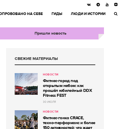
ОПРОБОВАНО НА СЕБЕ
ГИДЫ
ЛЮДИ И ИСТОРИИ
Пришли новость
СВЕЖИЕ МАТЕРИАЛЫ
НОВОСТИ
Фитнес-город под
открытым небом: как
прошёл юбилейный DDX
Fitness FEST
30 ИЮЛЯ
НОВОСТИ
Фитнес-гонка CRACE,
техно-перформанс и более
150 активностей: что ждет