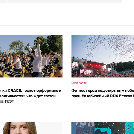
НОВОСТИ
онка CRACE, техно-перформанс и
Фитнес-город под открытым небо
 активностей: что ждет гостей
прошёл юбилейный DDX Fitness 
ss FEST