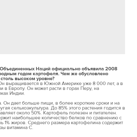
 Объединенных Наций официально объявила 2008
одным годом картофеля. Чем же обусловлено
 столь высоком уровне?
 Он выращивается в Южной Америке уже 8 000 лет, а в
 в Европу. Он может расти в горах Перу, на
иках Индии.
. Он дает больше пищи, в более короткие сроки и на
гая сельхозкультура. До 85% этого растения годится в
ставляет около 50%. Картофель полезен и питателен.
ержит наибольшее количество белков по сравнению с
ь 1% жиров. Среднего размера картофелина содержит
зы витамина С.