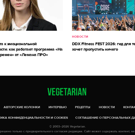
НОВОСТИ
та к эмоциональной
DDX Fitness FEST 2026: гид для те
сти: как работает программа «На
хочет пропустить ничего
еремен» от «Лемана ПРО»
АВТОРСКИЕ КОЛОНКИ
ИНТЕРВЬЮ
РЕЦЕПТЫ
НОВОСТИ
КОНТА
ИКА КОНФИДЕНЦИАЛЬНОСТИ И COOKIES
СОГЛАШЕНИЕ О ПЕРСОНАЛЬНЫХ 
© 2003–2026 Vegetarian.
решено только с предварительного согласия редакции. Сайт может содержать контент, не