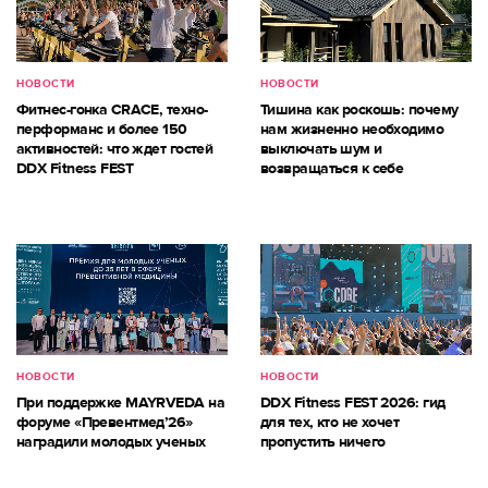
НОВОСТИ
НОВОСТИ
Фитнес-гонка CRACE, техно-
Тишина как роскошь: почему
перформанс и более 150
нам жизненно необходимо
активностей: что ждет гостей
выключать шум и
DDX Fitness FEST
возвращаться к себе
НОВОСТИ
НОВОСТИ
При поддержке MAYRVEDA на
DDX Fitness FEST 2026: гид
форуме «Превентмед’26»
для тех, кто не хочет
наградили молодых ученых
пропустить ничего