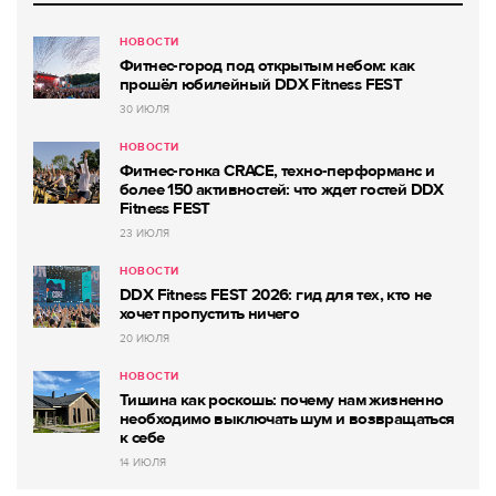
НОВОСТИ
Фитнес-город под открытым небом: как
прошёл юбилейный DDX Fitness FEST
30 ИЮЛЯ
НОВОСТИ
Фитнес-гонка CRACE, техно-перформанс и
более 150 активностей: что ждет гостей DDX
Fitness FEST
23 ИЮЛЯ
НОВОСТИ
DDX Fitness FEST 2026: гид для тех, кто не
хочет пропустить ничего
20 ИЮЛЯ
НОВОСТИ
Тишина как роскошь: почему нам жизненно
необходимо выключать шум и возвращаться
к себе
14 ИЮЛЯ