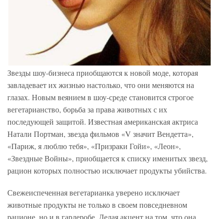
Звезды шоу-бизнеса приобщаются к новой моде, которая
завладевает их жизнью настолько, что они меняются на
глазах. Новым веянием в шоу-среде становится строгое
вегетарианство, борьба за права животных с их
последующей защитой. Известная американская актриса
Натали Портман, звезда фильмов «V значит Вендетта»,
«Париж, я люблю тебя», «Призраки Гойи», «Леон»,
«Звездные Войны», приобщается к списку именитых звезд,
рацион которых полностью исключает продукты убийства.
Свежеиспеченная вегетарианка уверено исключает
животные продукты не только в своем повседневном
рационе, но и в гардеробе. Делая акцент на том, что она