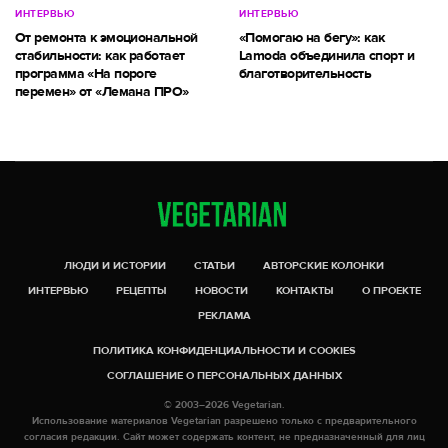
ИНТЕРВЬЮ
ИНТЕРВЬЮ
От ремонта к эмоциональной
«Помогаю на бегу»: как
стабильности: как работает
Lamoda объединила спорт и
программа «На пороге
благотворительность
перемен» от «Лемана ПРО»
ЛЮДИ И ИСТОРИИ
СТАТЬИ
АВТОРСКИЕ КОЛОНКИ
ИНТЕРВЬЮ
РЕЦЕПТЫ
НОВОСТИ
КОНТАКТЫ
О ПРОЕКТЕ
РЕКЛАМА
ПОЛИТИКА КОНФИДЕНЦИАЛЬНОСТИ И COOKIES
СОГЛАШЕНИЕ О ПЕРСОНАЛЬНЫХ ДАННЫХ
© 2003–2026 Vegetarian.
Использование материалов Vegetarian разрешено только с предварительного
согласия редакции. Сайт может содержать контент, не предназначенный для лиц