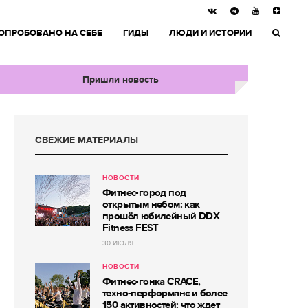
ОПРОБОВАНО НА СЕБЕ
ГИДЫ
ЛЮДИ И ИСТОРИИ
Пришли новость
СВЕЖИЕ МАТЕРИАЛЫ
НОВОСТИ
Фитнес-город под
открытым небом: как
прошёл юбилейный DDX
Fitness FEST
30 ИЮЛЯ
НОВОСТИ
Фитнес-гонка CRACE,
техно-перформанс и более
150 активностей: что ждет