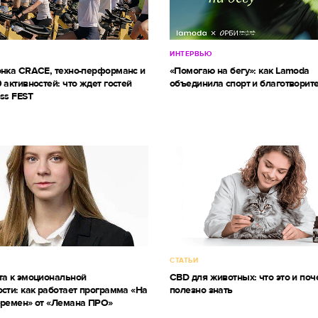
ИНТЕРВЬЮ
онка CRACE, техно-перформанс и
«Помогаю на бегу»: как Lamoda
 активностей: что ждет гостей
объединила спорт и благотворит
ss FEST
СТАТЬИ
та к эмоциональной
CBD для животных: что это и поч
сти: как работает программа «На
полезно знать
еремен» от «Лемана ПРО»