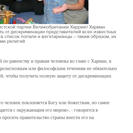
истской партии Великобритании Харриет Харман
ть от дискриминации представителей всех известных
 в список попали и вегетарианцы – таким образом, их
ями религий.
 по равенству и правам человека во главе с Харман, в
и религиозным или философским течениям не обязательно
ей, чтобы получить полную защиту от дискриминации.
то человек поклоняется Богу или божествам, но самое
ащается с окружающим его миром», - говорится в
 просить правительство страны внести его на