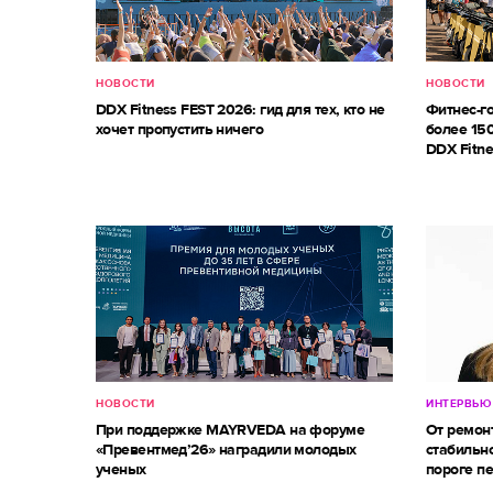
НОВОСТИ
НОВОСТИ
DDX Fitness FEST 2026: гид для тех, кто не
Фитнес-г
хочет пропустить ничего
более 150
DDX Fitne
НОВОСТИ
ИНТЕРВЬЮ
При поддержке MAYRVEDA на форуме
От ремон
«Превентмед’26» наградили молодых
стабильно
ученых
пороге п