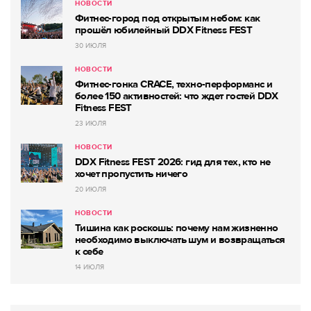
НОВОСТИ
Фитнес-город под открытым небом: как
прошёл юбилейный DDX Fitness FEST
30 ИЮЛЯ
НОВОСТИ
Фитнес-гонка CRACE, техно-перформанс и
более 150 активностей: что ждет гостей DDX
Fitness FEST
23 ИЮЛЯ
НОВОСТИ
DDX Fitness FEST 2026: гид для тех, кто не
хочет пропустить ничего
20 ИЮЛЯ
НОВОСТИ
Тишина как роскошь: почему нам жизненно
необходимо выключать шум и возвращаться
к себе
14 ИЮЛЯ