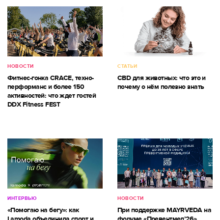
НОВОСТИ
СТАТЬИ
Фитнес-гонка CRACE, техно-
CBD для животных: что это и
перформанс и более 150
почему о нём полезно знать
активностей: что ждет гостей
DDX Fitness FEST
ИНТЕРВЬЮ
НОВОСТИ
«Помогаю на бегу»: как
При поддержке MAYRVEDA на
Lamoda объединила спорт и
форуме «Превентмед’26»