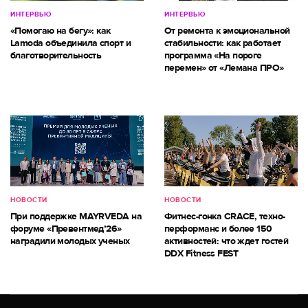
ИНТЕРВЬЮ
ИНТЕРВЬЮ
«Помогаю на бегу»: как
От ремонта к эмоциональной
Lamoda объединила спорт и
стабильности: как работает
благотворительность
программа «На пороге
перемен» от «Лемана ПРО»
НОВОСТИ
НОВОСТИ
При поддержке MAYRVEDA на
Фитнес-гонка CRACE, техно-
форуме «Превентмед’26»
перформанс и более 150
наградили молодых ученых
активностей: что ждет гостей
DDX Fitness FEST