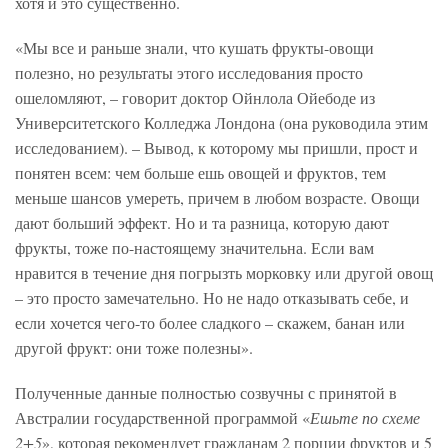
хотя и это существенно.
«Мы все и раньше знали, что кушать фрукты-овощи
полезно, но результаты этого исследования просто
ошеломляют, – говорит доктор Ойнлола Ойебоде из
Университетского Колледжа Лондона (она руководила этим
исследованием). – Вывод, к которому мы пришли, прост и
понятен всем: чем больше ешь овощей и фруктов, тем
меньше шансов умереть, причем в любом возрасте. Овощи
дают больший эффект. Но и та разница, которую дают
фрукты, тоже по-настоящему значительна. Если вам
нравится в течение дня погрызть морковку или другой овощ
– это просто замечательно. Но не надо отказывать себе, и
если хочется чего-то более сладкого – скажем, банан или
другой фрукт: они тоже полезны».
Полученные данные полностью созвучны с принятой в
Австралии государственной программой «
Ешьте по схеме
2+5
», которая рекомендует гражданам 2 порции фруктов и 5