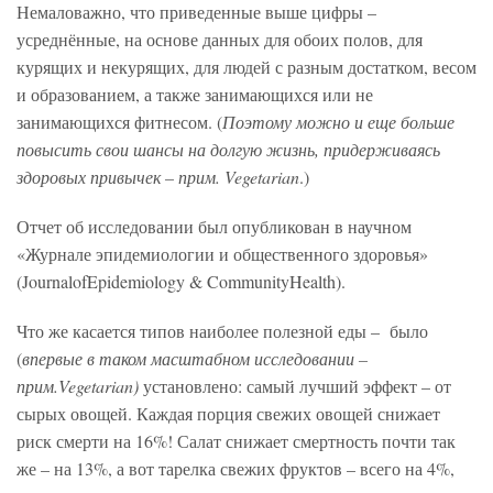
Немаловажно, что приведенные выше цифры –
усреднённые, на основе данных для обоих полов, для
курящих и некурящих, для людей с разным достатком, весом
и образованием, а также занимающихся или не
занимающихся фитнесом. (
Поэтому можно и еще больше
повысить свои шансы на долгую жизнь, придерживаясь
здоровых привычек – прим. Vegetarian
.)
Отчет об исследовании был опубликован в научном
«Журнале эпидемиологии и общественного здоровья»
(JournalofEpidemiology & CommunityHealth).
Что же касается типов наиболее полезной еды – было
(
впервые в таком масштабном исследовании –
прим.Vegetarian)
установлено: самый лучший эффект – от
сырых овощей. Каждая порция свежих овощей снижает
риск смерти на 16%! Салат снижает смертность почти так
же – на 13%, а вот тарелка свежих фруктов – всего на 4%,