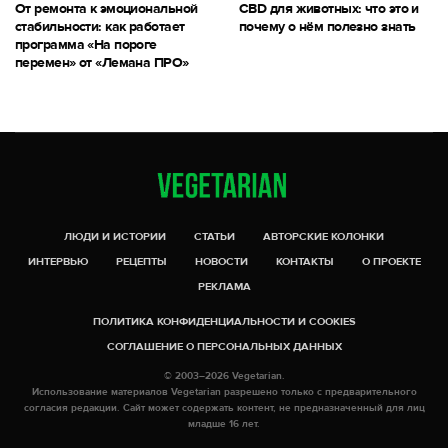
От ремонта к эмоциональной
CBD для животных: что это и
стабильности: как работает
почему о нём полезно знать
программа «На пороге
перемен» от «Лемана ПРО»
ЛЮДИ И ИСТОРИИ
СТАТЬИ
АВТОРСКИЕ КОЛОНКИ
ИНТЕРВЬЮ
РЕЦЕПТЫ
НОВОСТИ
КОНТАКТЫ
О ПРОЕКТЕ
РЕКЛАМА
ПОЛИТИКА КОНФИДЕНЦИАЛЬНОСТИ И COOKIES
СОГЛАШЕНИЕ О ПЕРСОНАЛЬНЫХ ДАННЫХ
© 2003–2026 Vegetarian.
Использование материалов Vegetarian разрешено только с предварительного
согласия редакции. Сайт может содержать контент, не предназначенный для лиц
младше 16 лет.