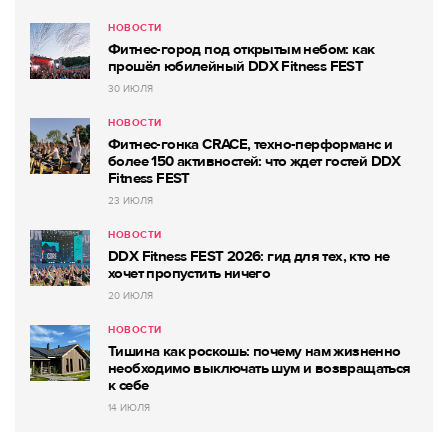
НОВОСТИ
Фитнес-город под открытым небом: как
прошёл юбилейный DDX Fitness FEST
30 ИЮЛЯ
НОВОСТИ
Фитнес-гонка CRACE, техно-перформанс и
более 150 активностей: что ждет гостей DDX
Fitness FEST
23 ИЮЛЯ
НОВОСТИ
DDX Fitness FEST 2026: гид для тех, кто не
хочет пропустить ничего
20 ИЮЛЯ
НОВОСТИ
Тишина как роскошь: почему нам жизненно
необходимо выключать шум и возвращаться
к себе
14 ИЮЛЯ