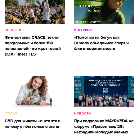
НОВОСТИ
ИНТЕРВЬЮ
Фитнес-гонка CRACE, техно-
«Помогаю на бегу»: как
перформанс и более 150
Lamoda объединила спорт и
активностей: что ждет гостей
благотворительность
DDX Fitness FEST
СТАТЬИ
НОВОСТИ
CBD для животных: что это и
При поддержке MAYRVEDA на
почему о нём полезно знать
форуме «Превентмед’26»
наградили молодых ученых