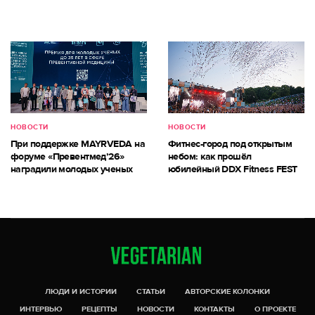
НОВОСТИ
НОВОСТИ
При поддержке MAYRVEDA на
Фитнес-город под открытым
форуме «Превентмед’26»
небом: как прошёл
наградили молодых ученых
юбилейный DDX Fitness FEST
ЛЮДИ И ИСТОРИИ
СТАТЬИ
АВТОРСКИЕ КОЛОНКИ
ИНТЕРВЬЮ
РЕЦЕПТЫ
НОВОСТИ
КОНТАКТЫ
О ПРОЕКТЕ