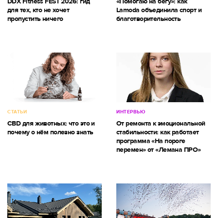
DDX Fitness FEST 2026: гид
«Помогаю на бегу»: как
для тех, кто не хочет
Lamoda объединила спорт и
пропустить ничего
благотворительность
СТАТЬИ
ИНТЕРВЬЮ
CBD для животных: что это и
От ремонта к эмоциональной
почему о нём полезно знать
стабильности: как работает
программа «На пороге
перемен» от «Лемана ПРО»