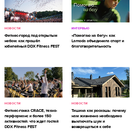
НОВОСТИ
ИНТЕРВЬЮ
Фитнес-город под открытым
«Помогаю на бегу»: как
небом: как прошёл
Lamoda объединила спорт и
юбилейный DDX Fitness FEST
благотворительность
НОВОСТИ
НОВОСТИ
Фитнес-гонка CRACE, техно-
Тишина как роскошь: почему
перформанс и более 150
нам жизненно необходимо
активностей: что ждет гостей
выключать шум и
DDX Fitness FEST
возвращаться к себе