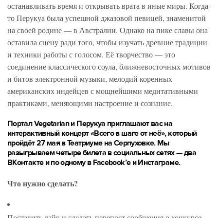
останавливать время и открывать врата в иные миры. Когда-
то Перукуа была успешной джазовой певицей, знаменитой
на своей родине — в Австралии. Однако на пике славы она
оставила сцену ради того, чтобы изучать древние традиции
и техники работы с голосом. Её творчество — это
соединение классического соула, ближневосточных мотивов
и битов электронной музыки, мелодий коренных
американских индейцев с мощнейшими медитативными
практиками, меняющими настроение и сознание.
Портал Vegetarian и Перукуа приглашают вас на
интерактивный концерт «Всего в шаге от неё», который
пройдёт 27 мая в Театриуме на Серпуховке. Мы
разыгрываем четыре билета в социальных сетях — два
ВКонтакте и по одному в Facebook’е и Инстаграме.
Что нужно сделать?
Поставить лайк и сделать перепост сообщения о конкурсе