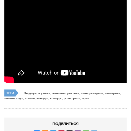
ТЕГИ
Перукуа, музыка, женские практики, танец мандала, эзотерика,
шаман, соул, этника, концерт, конкурс, розыгрыш, приз
ПОДЕЛИТЬСЯ