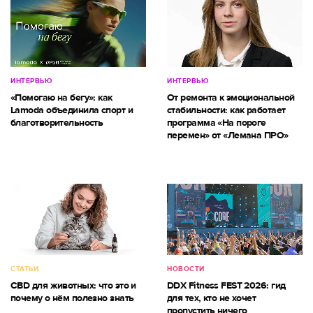
ИНТЕРВЬЮ
ИНТЕРВЬЮ
«Помогаю на бегу»: как
От ремонта к эмоциональной
Lamoda объединила спорт и
стабильности: как работает
благотворительность
программа «На пороге
перемен» от «Лемана ПРО»
СТАТЬИ
НОВОСТИ
CBD для животных: что это и
DDX Fitness FEST 2026: гид
почему о нём полезно знать
для тех, кто не хочет
пропустить ничего