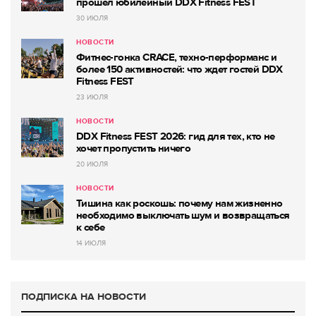
прошёл юбилейный DDX Fitness FEST
30 ИЮЛЯ
НОВОСТИ
Фитнес-гонка CRACE, техно-перформанс и
более 150 активностей: что ждет гостей DDX
Fitness FEST
23 ИЮЛЯ
НОВОСТИ
DDX Fitness FEST 2026: гид для тех, кто не
хочет пропустить ничего
20 ИЮЛЯ
НОВОСТИ
Тишина как роскошь: почему нам жизненно
необходимо выключать шум и возвращаться
к себе
14 ИЮЛЯ
ПОДПИСКА НА НОВОСТИ