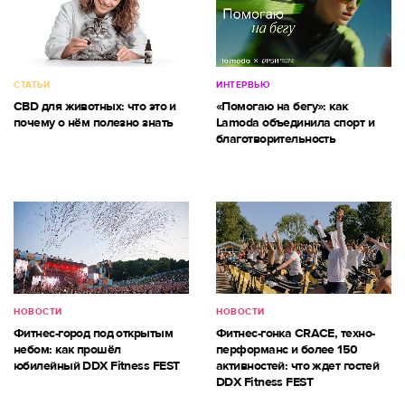
СТАТЬИ
ИНТЕРВЬЮ
CBD для животных: что это и
«Помогаю на бегу»: как
почему о нём полезно знать
Lamoda объединила спорт и
благотворительность
НОВОСТИ
НОВОСТИ
Фитнес-город под открытым
Фитнес-гонка CRACE, техно-
небом: как прошёл
перформанс и более 150
юбилейный DDX Fitness FEST
активностей: что ждет гостей
DDX Fitness FEST