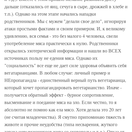
дальше (отказались от яиц, сечуга в сыре, дрожжей в хлебе и
т.п.). Однако на этом этапе начались нападки
родственников. Мы с мужем "делали свое дело", игнорируя
атаки простыми фактами и своим примером. И, к великому
удивлению, вся семья - это без малого 4 человека, свели
употребеление мяса практически к нулю. Родственники
открылись эзотерической информации и нашли во ВСЕХ
источниках пользу не едения мяса. Однако их
"социальность" все еще не дает силе здоровья объявить себя
вегатарианцами. В любом случае: личный пример и
НЕпропагандла - единственный верный путь вегетарианца,
который хочет пропагандировать вегетарианство. Иначе -
получается обратный эффект - бурное сопротивление,
высмеивание и поедание мяса на зло. Если честно, то я
абсолютно не помню как ела мясо. Хотя делала это 20 лет
(не считая младенчиства). Я смутно припоминаю тяжесть в
животе и прочие неудобства (типа несварения, жуткого
запаха невымающегося жира со сковороды и т.д.). Отказ от