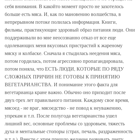
себя внимания. В какойто момент просто не захотелось
больше есть мяса. И, как по мановению волшебства, в
непрерывном потоке полилась информация. Книги,
фильмы, практикующие здоровый образ питания люди. Они
поддерживали во мне неосознанно отказ от все еще
одолевающих меня вкусовых пристрастий к жареному
мяску и колбаске. Сначала я стыдилась неедения мяса,
потом гордилась, потом агрессивно пропагандировала,
потом поняла, что ЕСТЬ ЛЮДИ, КОТОРЫЕ ПО РЯДУ
СЛОЖНЫХ ПРИЧИН НЕ ГОТОВЫ К ПРИНЯТИЮ
ВЕГЕТАРИАНСТВА. И понимание этого факта для
вегетарианца кране важно. Обычно оно приходит после
двух-трех лет правильного питания. Каждому свое время,
мясоед - не враг, мясоедство - не повод к неуважению,
упрекам и т.п. После полугода вегетарианства ушел
лишний вес, основные проблемы со здоровьем, тяжесть
духа и ментальные стопоры (страх, печаль, раздраженность
и т.д.). Вместе с этим пришло желание развивать диету