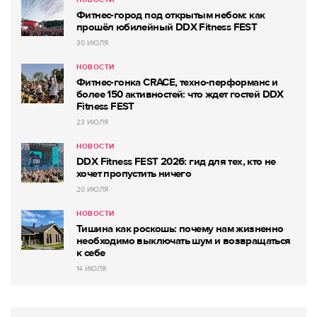
НОВОСТИ
Фитнес-город под открытым небом: как
прошёл юбилейный DDX Fitness FEST
30 ИЮЛЯ
НОВОСТИ
Фитнес-гонка CRACE, техно-перформанс и
более 150 активностей: что ждет гостей DDX
Fitness FEST
23 ИЮЛЯ
НОВОСТИ
DDX Fitness FEST 2026: гид для тех, кто не
хочет пропустить ничего
20 ИЮЛЯ
НОВОСТИ
Тишина как роскошь: почему нам жизненно
необходимо выключать шум и возвращаться
к себе
14 ИЮЛЯ