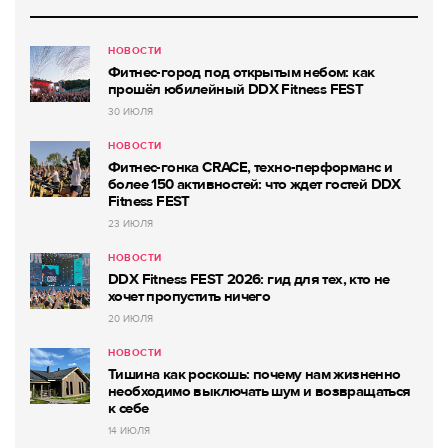
НОВОСТИ
Фитнес-город под открытым небом: как
прошёл юбилейный DDX Fitness FEST
30 ИЮЛЯ
НОВОСТИ
Фитнес-гонка CRACE, техно-перформанс и
более 150 активностей: что ждет гостей DDX
Fitness FEST
23 ИЮЛЯ
НОВОСТИ
DDX Fitness FEST 2026: гид для тех, кто не
хочет пропустить ничего
20 ИЮЛЯ
НОВОСТИ
Тишина как роскошь: почему нам жизненно
необходимо выключать шум и возвращаться
к себе
14 ИЮЛЯ