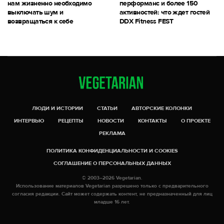
нам жизненно необходимо
перформанс и более 150
выключать шум и
активностей: что ждет гостей
возвращаться к себе
DDX Fitness FEST
ЛЮДИ И ИСТОРИИ
СТАТЬИ
АВТОРСКИЕ КОЛОНКИ
ИНТЕРВЬЮ
РЕЦЕПТЫ
НОВОСТИ
КОНТАКТЫ
О ПРОЕКТЕ
РЕКЛАМА
ПОЛИТИКА КОНФИДЕНЦИАЛЬНОСТИ И COOKIES
СОГЛАШЕНИЕ О ПЕРСОНАЛЬНЫХ ДАННЫХ
© 2003–2026 Vegetarian.
Использование материалов Vegetarian разрешено только с предварительного
согласия редакции. Сайт может содержать контент, не предназначенный для лиц
младше 16 лет.