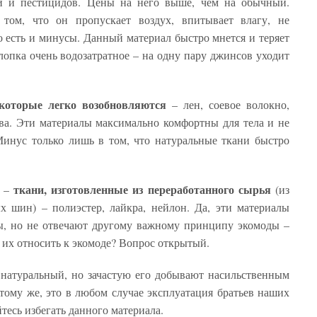
й и пестицидов. Цены на него выше, чем на обычный.
том, что он пропускает воздух, впитывает влагу, не
о есть и минусы. Данный материал быстро мнется и теряет
лопка очень водозатратное – на одну пару джинсов уходит
 которые легко возобновляются
– лен, соевое волокно,
пива. Эти материалы максимально комфортны для тела и не
инус только лишь в том, что натуральные ткани быстро
ткани, изготовленные из переработанного сырья
д –
(из
х шин) – полиэстер, лайкра, нейлон. Да, эти материалы
ы, но не отвечают другому важному принципу экомоды –
 их относить к экомоде? Вопрос открытый.
 натуральный, но зачастую его добывают насильственным
тому же, это в любом случае эксплуатация братьев наших
есь избегать данного материала.