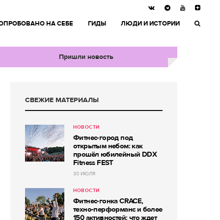
ОПРОБОВАНО НА СЕБЕ
ГИДЫ
ЛЮДИ И ИСТОРИИ
Пришли новость
СВЕЖИЕ МАТЕРИАЛЫ
НОВОСТИ
Фитнес-город под
открытым небом: как
прошёл юбилейный DDX
Fitness FEST
30 ИЮЛЯ
НОВОСТИ
Фитнес-гонка CRACE,
техно-перформанс и более
150 активностей: что ждет