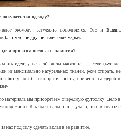
е покупать эко
-
одежду
?
ивают экомоду, регулярно пополняется. Это и
Banana
Uniqlo, и многие другие известные марки.
нде и при этом помогать экологии
?
упать одежду не в обычном магазине, а в секонд-хенде,
ещи из максимально натуральных тканей, реже стирать, не
реработку или благотворительность, привести гардероб к
изму.
ого материала мы приобретаем очередную футболку. Дело в
еобходимости. Как бы банально не звучало, но и в случае с
из нас под силу сделать вклад в ее развитие.