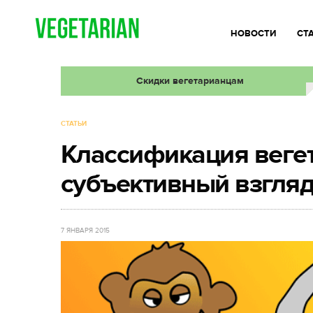
НОВОСТИ
СТ
Скидки вегетарианцам
СТАТЬИ
Классификация веге
субъективный взгля
7 ЯНВАРЯ 2015