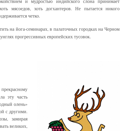
окойствием и мудростью индийского слона принимает
оть мясоедов, хоть догхантеров. Не пытается никого
идерживается четко.
ить на йога-семинарах, в палаточных городках на Черном
жунглях прогрессивных европейских тусовок.
рекрасному
ла эту часть
родный олень»
ой с другими.
озы, замирая
вать великих,