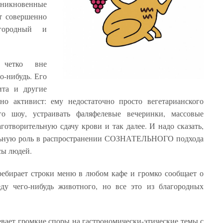
оникновенные
ет совершенно
городный и
 четко вне
о-нибудь. Его
ита и другие
но активист: ему недостаточно просто вегетарианского
го шоу, устраивать фаляфелевые вечеринки, массовые
готворительную сдачу крови и так далее. И надо сказать,
ельную роль в распространении СОЗНАТЕЛЬНОГО подхода
сы людей.
ебирает строки меню в любом кафе и громко сообщает о
еду чего-нибудь животного, но все это из благородных
евает громкие споры на гастрономически-этические темы с