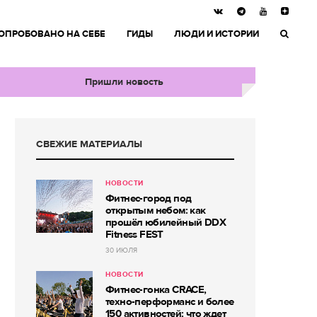
ОПРОБОВАНО НА СЕБЕ
ГИДЫ
ЛЮДИ И ИСТОРИИ
Пришли новость
СВЕЖИЕ МАТЕРИАЛЫ
НОВОСТИ
Фитнес-город под
открытым небом: как
прошёл юбилейный DDX
Fitness FEST
30 ИЮЛЯ
НОВОСТИ
Фитнес-гонка CRACE,
техно-перформанс и более
150 активностей: что ждет