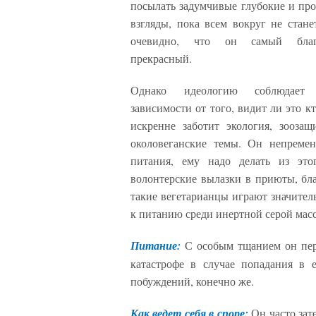
посылать задумчивые глубокие и пр
взгляды, пока всем вокруг не стан
очевидно, что он самый бла
прекрасный.
Однако идеологию соблюдает
зависимости от того, видит ли это кт
искренне заботит экология, зоозащ
околовеганские темы. Он непремен
питания, ему надо делать из это
волонтерские вылазки в приюты, бла
такие вегетарианцы играют значит
к питанию среди инертной серой мас
Питание:
С особым тщанием он пер
катастрофе в случае попадания в 
побуждений, конечно же.
Как ведет себя в споре:
Он часто зат