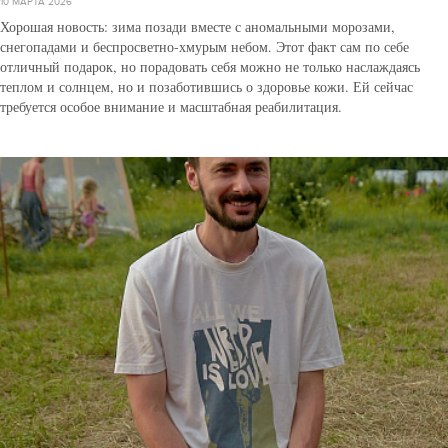
10 МАРТА 2026
Хорошая новость: зима позади вместе с аномальными морозами,
снегопадами и беспросветно-хмурым небом. Этот факт сам по себе
отличный подарок, но порадовать себя можно не только наслаждаясь
теплом и солнцем, но и позаботившись о здоровье кожи. Ей сейчас
требуется особое внимание и масштабная реабилитация.