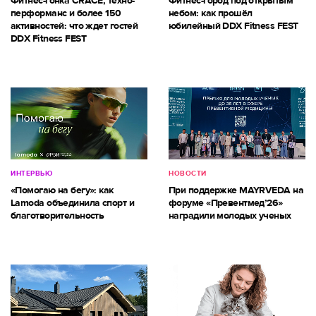
Фитнес-гонка CRACE, техно-
Фитнес-город под открытым
перформанс и более 150
небом: как прошёл
активностей: что ждет гостей
юбилейный DDX Fitness FEST
DDX Fitness FEST
ИНТЕРВЬЮ
НОВОСТИ
«Помогаю на бегу»: как
При поддержке MAYRVEDA на
Lamoda объединила спорт и
форуме «Превентмед’26»
благотворительность
наградили молодых ученых