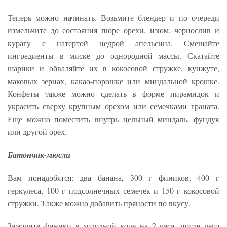
Теперь можно начинать. Возьмите блендер и по очереди
измельчите до состояния пюре орехи, изюм, чернослив и
курагу с натертой цедрой апельсина. Смешайте
ингредиенты в миске до однородной массы. Скатайте
шарики и обваляйте их в кокосовой стружке, кунжуте,
маковых зернах, какао-порошке или миндальной крошке.
Конфеты также можно сделать в форме пирамидок и
украсить сверху крупным орехом или семечками граната.
Еще можно поместить внутрь цельный миндаль, фундук
или другой орех.
Батончик-мюсли
Вам понадобятся: два банана, 300 г фиников, 400 г
геркулеса, 100 г подсолнечных семечек и 150 г кокосовой
стружки. Также можно добавить пряности по вкусу.
Замочите финики в холодной воде на 2 часа, после чего