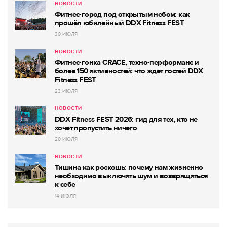
НОВОСТИ
Фитнес-город под открытым небом: как
прошёл юбилейный DDX Fitness FEST
30 ИЮЛЯ
НОВОСТИ
Фитнес-гонка CRACE, техно-перформанс и
более 150 активностей: что ждет гостей DDX
Fitness FEST
23 ИЮЛЯ
НОВОСТИ
DDX Fitness FEST 2026: гид для тех, кто не
хочет пропустить ничего
20 ИЮЛЯ
НОВОСТИ
Тишина как роскошь: почему нам жизненно
необходимо выключать шум и возвращаться
к себе
14 ИЮЛЯ