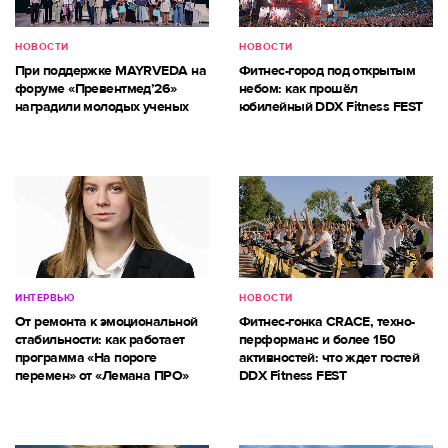
НОВОСТИ
НОВОСТИ
При поддержке MAYRVEDA на
Фитнес-город под открытым
форуме «Превентмед’26»
небом: как прошёл
наградили молодых ученых
юбилейный DDX Fitness FEST
ИНТЕРВЬЮ
НОВОСТИ
От ремонта к эмоциональной
Фитнес-гонка CRACE, техно-
стабильности: как работает
перформанс и более 150
программа «На пороге
активностей: что ждет гостей
перемен» от «Лемана ПРО»
DDX Fitness FEST