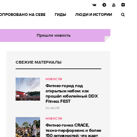
ОПРОБОВАНО НА СЕБЕ
ГИДЫ
ЛЮДИ И ИСТОРИИ
Пришли новость
СВЕЖИЕ МАТЕРИАЛЫ
НОВОСТИ
Фитнес-город под
открытым небом: как
прошёл юбилейный DDX
Fitness FEST
30 ИЮЛЯ
НОВОСТИ
Фитнес-гонка CRACE,
техно-перформанс и более
150 активностей: что ждет