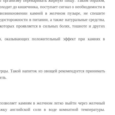
ет организму переваривать жирную пищу. Таким образом,
доходит до кишечника, поступает сигнал о необходимости в
 возникновении камней в желчном пузыре, не спешите
едосторожности в питании, а также натуральные средства,
которых проявляется в сильных болях, тошноте и других
ов, оказывающих положительный эффект при камнях в
урцы. Такой напиток из овощей рекомендуется принимать
ель.
 позволяет камням в желчном легко выйти через желчный
ожку английской соли в воде комнатной температуры.