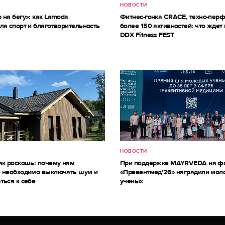
НОВОСТИ
 на бегу»: как Lamoda
Фитнес-гонка CRACE, техно-пер
ла спорт и благотворительность
более 150 активностей: что ждет 
DDX Fitness FEST
НОВОСТИ
ак роскошь: почему нам
При поддержке MAYRVEDA на ф
 необходимо выключать шум и
«Превентмед’26» наградили мол
ться к себе
ученых