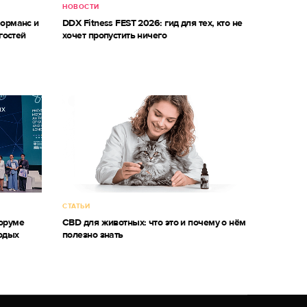
НОВОСТИ
форманс и
DDX Fitness FEST 2026: гид для тех, кто не
гостей
хочет пропустить ничего
СТАТЬИ
оруме
CBD для животных: что это и почему о нём
одых
полезно знать