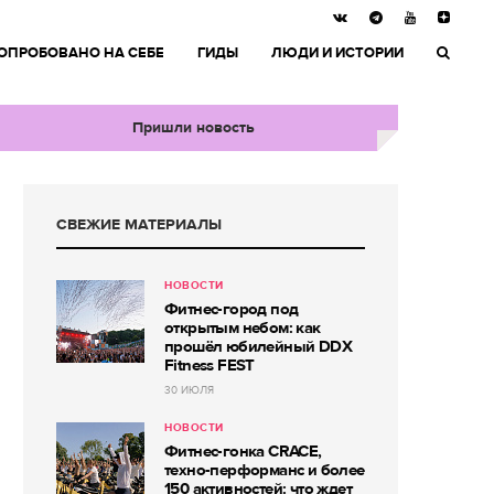
ОПРОБОВАНО НА СЕБЕ
ГИДЫ
ЛЮДИ И ИСТОРИИ
Пришли новость
СВЕЖИЕ МАТЕРИАЛЫ
НОВОСТИ
Фитнес-город под
открытым небом: как
прошёл юбилейный DDX
Fitness FEST
30 ИЮЛЯ
НОВОСТИ
Фитнес-гонка CRACE,
техно-перформанс и более
150 активностей: что ждет