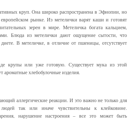
нативных круп. Она широко распространена в Эфиопии, но
 европейском рынке. Из метелички варят каши и готовят
итательных зерен в мире. Метеличка богата кальцием,
тами. Блюда из метелички дают ощущение сытости, что
диете. В метеличке, в отличие от пшеницы, отсутствует
де крупы или уже готовую. Существует мука из этой
ут ароматные хлебобулочные изделия.
ающий аллергические реакции. И это важно не только для
 людей так или иначе чувствительны к клейковине.
арения, нарушение настроения – все это может быть