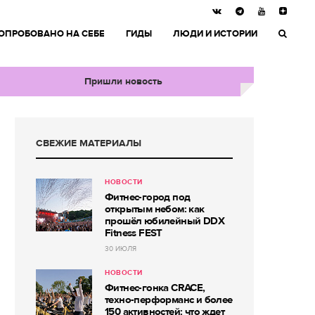
ОПРОБОВАНО НА СЕБЕ
ГИДЫ
ЛЮДИ И ИСТОРИИ
Пришли новость
СВЕЖИЕ МАТЕРИАЛЫ
НОВОСТИ
Фитнес-город под
открытым небом: как
прошёл юбилейный DDX
Fitness FEST
30 ИЮЛЯ
НОВОСТИ
Фитнес-гонка CRACE,
техно-перформанс и более
150 активностей: что ждет