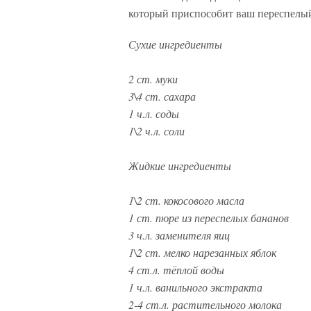
который приспособит ваш переспелый
Сухие ингредиенты
2 ст. муки
3\4 ст. сахара
1 ч.л. соды
1\2 ч.л. соли
Жидкие ингредиенты
1\2 ст. кокосового масла
1 ст. пюре из переспелых бананов
3 ч.л. заменителя яиц
1\2 ст. мелко нарезанных яблок
4 ст.л. тёплой воды
1 ч.л. ванильного экстракта
2-4 ст.л. растительного молока