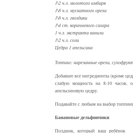
1\2 ч.л. молотого имбиря
1\8 ч.л. мускатного ореха
1\8 ч.л. гвоздики
1\4 ст. коричневого сахара
1 ч.л. экстракта ванили
1\2 ч.л. соли
Цедра 1 апельсина
Топпинг: нарезанные орехи, сухофрукт
Добавьте все ингредиенты (кроме цед
слабую мощность на 8-10 часов, о
апельсиновую цедру.
Подавайте с любым на выбор топпин
Банановые дельфинчики
Полдник, который ваш ребёнок