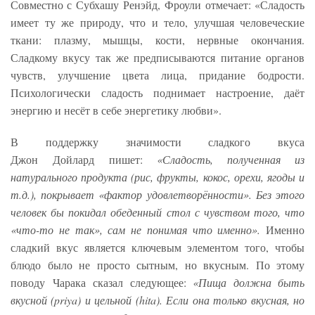
Совместно с Субхашу Ренэйд, Фроули отмечает: «Сладость
имеет ту же природу, что и тело, улучшая человеческие
ткани: плазму, мышцы, кости, нервные окончания.
Сладкому вкусу так же предписываются питание органов
чувств, улучшение цвета лица, придание бодрости.
Психологически сладость поднимает настроение, даёт
энергию и несёт в себе энергетику любви».
В поддержку значимости сладкого вкуса
Джон Дойлард пишет:
«Сладость, полученная из
натурального продукта (рис, фрукты, кокос, орехи, ягоды и
т.д.), покрывает «фактор удовлетворённости». Без этого
человек бы покидал обеденный стол с чувством того, что
«что-то не так», сам не понимая что именно».
Именно
сладкий вкус является ключевым элементом того, чтобы
блюдо было не просто сытным, но вкусным. По этому
поводу Чарака сказал следующее:
«Пища должна быть
вкусной (priya) и цельной (hita). Если она только вкусная, но