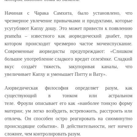
Начиная с Чарака Самхита, было установлено, что
чрезмерное увлечение привычками и продуктами, которые
усугубляют Капху дошу. Это может привести к появлению
prameha – известного как аюрведический диабет, при
котором происходит чрезмерно частое мочеиспускание.
Современные аюрведисты предупреждают: «Слишком
большое употребление сладкого вредит селезёнке. Сладкий
вкус создаёт тяжесть, закупоривая каналы, что
увеличивает Капху и уменьшает Питту и Вату».
Аюрведическая философия определяет разум, как
существующий в тонком или астральном
теле. Фроули описывает его как «наиболее тонкую форму
материи; ум легко возбудить, встревожить, расстроить или
отвлечь. Он способен остро реагировать на сиюминутно
происходящие события». В действительности, нет ничего
сложнее, чем контролировать разум.