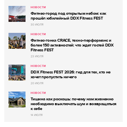
НОВОСТИ
Фитнес-город под открытым небом: как
прошёл юбилейный DDX Fitness FEST
30 ИЮЛЯ
НОВОСТИ
Фитнес-гонка CRACE, техно-перформанс и
более 150 активностей: что ждет гостей DDX
Fitness FEST
23 ИЮЛЯ
НОВОСТИ
DDX Fitness FEST 2026: гид для тех, кто не
хочет пропустить ничего
20 ИЮЛЯ
НОВОСТИ
Тишина как роскошь: почему нам жизненно
необходимо выключать шум и возвращаться
к себе
14 ИЮЛЯ