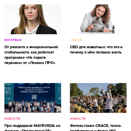
ИНТЕРВЬЮ
СТАТЬИ
От ремонта к эмоциональной
CBD для животных: что это и
стабильности: как работает
почему о нём полезно знать
программа «На пороге
перемен» от «Лемана ПРО»
НОВОСТИ
НОВОСТИ
При поддержке MAYRVEDA на
Фитнес-гонка CRACE, техно-
форуме «Превентмед’26»
перформанс и более 150