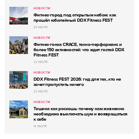
НОВОСТИ
Фитнес-город под открытым небом: как
прошёл юбилейный DDX Fitness FEST
30 ИЮЛЯ
НОВОСТИ
Фитнес-гонка CRACE, техно-перформанс и
более 150 активностей: что ждет гостей DDX
Fitness FEST
23 ИЮЛЯ
НОВОСТИ
DDX Fitness FEST 2026: гид для тех, кто не
хочет пропустить ничего
20 ИЮЛЯ
НОВОСТИ
Тишина как роскошь: почему нам жизненно
необходимо выключать шум и возвращаться
к себе
14 ИЮЛЯ