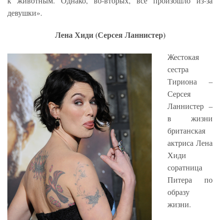
к животным. Однако, во-вторых, все произошло из-за
девушки».
Лена Хиди (Серсея Ланнистер)
Жестокая
сестра
Тириона –
Серсея
Ланнистер –
в жизни
британская
актриса Лена
Хиди
соратница
Питера по
образу
жизни.