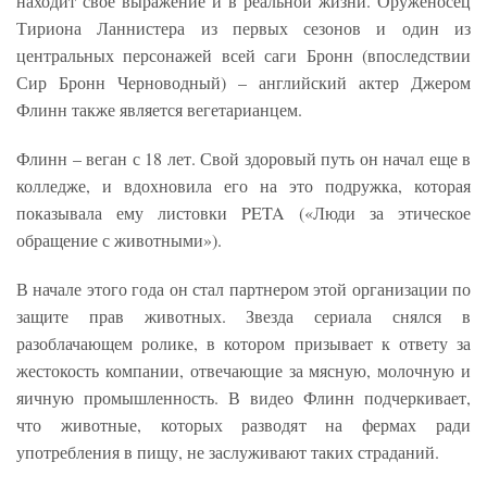
находит свое выражение и в реальной жизни. Оруженосец
Тириона Ланнистера из первых сезонов и один из
центральных персонажей всей саги Бронн (впоследствии
Сир Бронн Черноводный) – английский актер Джером
Флинн также является вегетарианцем.
Флинн – веган с 18 лет. Свой здоровый путь он начал еще в
колледже, и вдохновила его на это подружка, которая
показывала ему листовки PETA («Люди за этическое
обращение с животными»).
В начале этого года он стал партнером этой организации по
защите прав животных. Звезда сериала снялся в
разоблачающем ролике, в котором призывает к ответу за
жестокость компании, отвечающие за мясную, молочную и
яичную промышленность. В видео Флинн подчеркивает,
что животные, которых разводят на фермах ради
употребления в пищу, не заслуживают таких страданий.