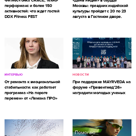
Фитнес-гонка CRACE, техно-
«День Индии» в сердце
перформанс и более 150
Москвы: праздник индийской
активностей: что ждет гостей
культуры пройдет с 20 по 23
DDX Fitness FEST
августа в Гостином дворе.
ИНТЕРВЬЮ
НОВОСТИ
От ремонта к эмоциональной
При поддержке MAYRVEDA на
стабильности: как работает
форуме «Превентмед’26»
программа «На пороге
наградили молодых ученых
перемен» от «Лемана ПРО»