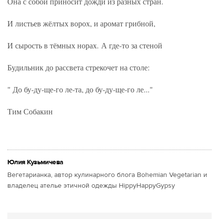
Она с собой приносит дожди из разных стран.
И листьев жёлтых ворох, и аромат грибной,
И сырость в тёмных норах. А где-то за стеной
Будильник до рассвета стрекочет на столе:
" До бу-ду-ще-го ле-та, до бу-ду-ще-го ле..."
Тим Собакин
Юлия Кузьмичева
Вегетарианка, автор кулинарного блога Bohemian Vegetarian и
владелец ателье этичной одежды HippyHappyGypsy