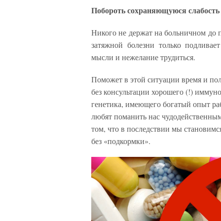
Побороть сохраняющуюся слабость
Никого не держат на больничном до 
затяжной болезни только подливае
мысли и нежелание трудиться.
Поможет в этой ситуации время и п
без консультации хорошего (!) иммуно
генетика, имеющего богатый опыт р
любят поманить нас чудодейственными
том, что в последствии мы становимс
без «подкормки».