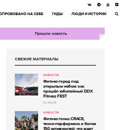
ОПРОБОВАНО НА СЕБЕ
ГИДЫ
ЛЮДИ И ИСТОРИИ
Пришли новость
СВЕЖИЕ МАТЕРИАЛЫ
НОВОСТИ
Фитнес-город под
открытым небом: как
прошёл юбилейный DDX
Fitness FEST
30 ИЮЛЯ
НОВОСТИ
Фитнес-гонка CRACE,
техно-перформанс и более
150 активностей: что ждет