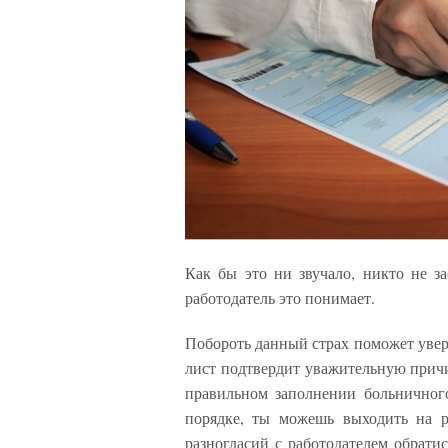
Как бы это ни звучало, никто не з
работодатель это понимает.
Побороть данный страх поможет уве
лист подтвердит уважительную причи
правильном заполнении больничного
порядке, ты можешь выходить на р
разногласий с работодателем обрати