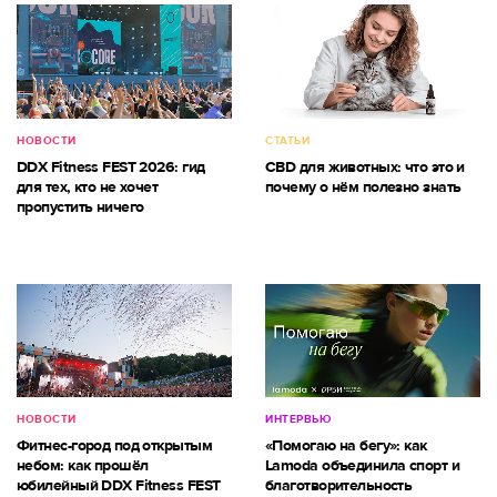
НОВОСТИ
СТАТЬИ
DDX Fitness FEST 2026: гид
CBD для животных: что это и
для тех, кто не хочет
почему о нём полезно знать
пропустить ничего
НОВОСТИ
ИНТЕРВЬЮ
Фитнес-город под открытым
«Помогаю на бегу»: как
небом: как прошёл
Lamoda объединила спорт и
юбилейный DDX Fitness FEST
благотворительность