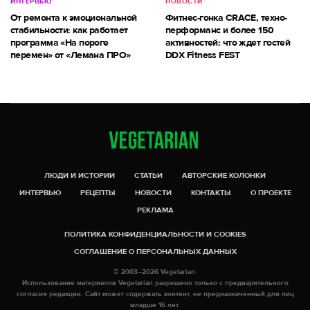
ИНТЕРВЬЮ
НОВОСТИ
От ремонта к эмоциональной
Фитнес-гонка CRACE, техно-
стабильности: как работает
перформанс и более 150
программа «На пороге
активностей: что ждет гостей
перемен» от «Лемана ПРО»
DDX Fitness FEST
ЛЮДИ И ИСТОРИИ
СТАТЬИ
АВТОРСКИЕ КОЛОНКИ
ИНТЕРВЬЮ
РЕЦЕПТЫ
НОВОСТИ
КОНТАКТЫ
О ПРОЕКТЕ
РЕКЛАМА
ПОЛИТИКА КОНФИДЕНЦИАЛЬНОСТИ И COOKIES
СОГЛАШЕНИЕ О ПЕРСОНАЛЬНЫХ ДАННЫХ
© 2003–2026 Vegetarian.
Использование материалов Vegetarian разрешено только с предварительного
согласия редакции. Сайт может содержать контент, не предназначенный для лиц
младше 16 лет.