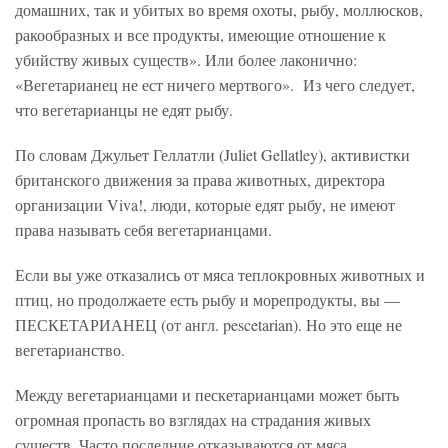
домашних, так и убитых во время охоты, рыбу, моллюсков,
ракообразных и все продукты, имеющие отношение к
убийству живых существ». Или более лаконично:
«Вегетарианец не ест ничего мертвого». Из чего следует,
что вегетарианцы не едят рыбу.
По словам Джульет Геллатли (Juliet Gellatley), активистки
британского движения за права животных, директора
организации Viva!, люди, которые едят рыбу, не имеют
права называть себя вегетарианцами.
Если вы уже отказались от мяса теплокровных животных и
птиц, но продолжаете есть рыбу и морепродукты, вы —
ПЕСКЕТАРИАНЕЦ (от англ. pescetarian). Но это еще не
вегетарианство.
Между вегетарианцами и пескетарианцами может быть
огромная пропасть во взглядах на страдания живых
существ. Часто последние отказываются от мяса