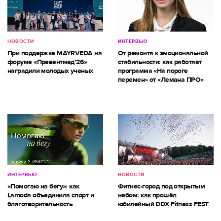
НОВОСТИ
ИНТЕРВЬЮ
При поддержке MAYRVEDA на
От ремонта к эмоциональной
форуме «Превентмед’26»
стабильности: как работает
наградили молодых ученых
программа «На пороге
перемен» от «Лемана ПРО»
ИНТЕРВЬЮ
НОВОСТИ
«Помогаю на бегу»: как
Фитнес-город под открытым
Lamoda объединила спорт и
небом: как прошёл
благотворительность
юбилейный DDX Fitness FEST