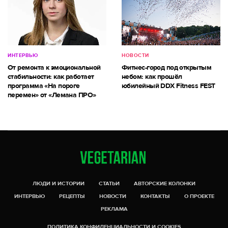
ИНТЕРВЬЮ
НОВОСТИ
От ремонта к эмоциональной
Фитнес-город под открытым
стабильности: как работает
небом: как прошёл
программа «На пороге
юбилейный DDX Fitness FEST
перемен» от «Лемана ПРО»
ЛЮДИ И ИСТОРИИ
СТАТЬИ
АВТОРСКИЕ КОЛОНКИ
ИНТЕРВЬЮ
РЕЦЕПТЫ
НОВОСТИ
КОНТАКТЫ
О ПРОЕКТЕ
РЕКЛАМА
ПОЛИТИКА КОНФИДЕНЦИАЛЬНОСТИ И COOKIES