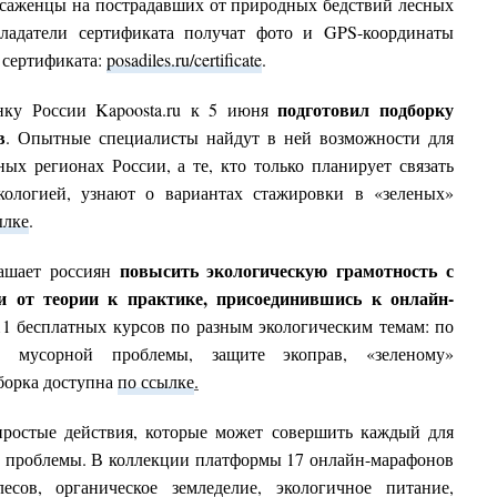
 саженцы на пострадавших от природных бедствий лесных
бладатели сертификата получат фото и GPS-координаты
 сертификата:
posadiles.ru/certificate
.
подготовил подборку
нку России Kapoosta.ru к 5 июня
в
. Опытные специалисты найдут в ней возможности для
ых регионах России, а те, кто только планирует связать
ологией, узнают о вариантах стажировки в «зеленых»
ылке
.
повысить экологическую грамотность с
лашает россиян
и от теории к практике, присоединившись к онлайн-
11 бесплатных курсов по разным экологическим темам: по
ию мусорной проблемы, защите экоправ,
«
зеленому
»
борка доступна
по ссылке
.
ростые действия, которые может совершить каждый для
й проблемы. В коллекции платформы 17 онлайн-марафонов
сов, органическое земледелие, экологичное питание,