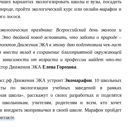
лучших вариантах экологизировать школы и вузы, посадить
 природе, пройти экологический курс или онлайн-марафон и
го лосося.
ологических праздника: Всероссийский день эколога и
. Это двойной повод
вспомнить, что
забота о природе
–
проектов Движения ЭКА к этому дню подготовила чек-лист
в внести вклад в сохранение благоприятной окружающей
не зависимости от возраста и профессии найдет что-то
Елена Горохова
ректор Движения ЭКА
.
Экомарафон
класс.рф Движения ЭКА устроит
.
10 школьных
кты по экологизации учебных заведений в рамках
ная школа», расскажут о своих разработках и поделятся
 школьникам, учителям, родителям и всем, кто хочет
и внедрить экопривычки в своей школе.
Марафон пройдет
онтакте
.