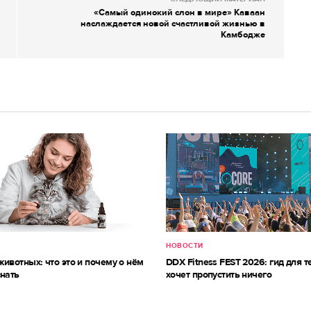
«Самый одинокий слон в мире» Каваан
наслаждается новой счастливой жизнью в
Камбодже
НОВОСТИ
ивотных: что это и почему о нём
DDX Fitness FEST 2026: гид для те
знать
хочет пропустить ничего