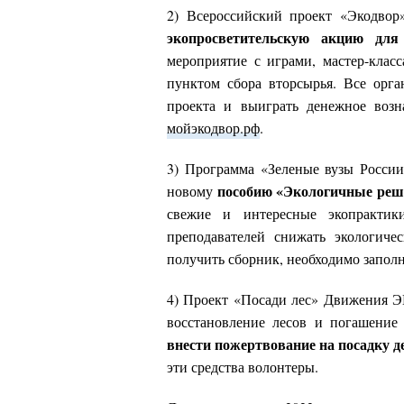
2) Всероссийский проект
«
Экодвор
экопросветительскую акцию
для
мероприятие с играми, мастер-клас
пунктом сбора вторсырья. Все орга
проекта и выиграть денежное возн
мойэкодвор.рф
.
3) Программа
«
Зеленые вузы Росси
пособию «Экологичные реш
новому
свежие и интересные экопрактик
преподавателей снижать экологиче
получить сборник, необходимо запол
4) Проект «Посади лес» Движения ЭК
восстановление лесов и погашение 
внести
пожертвование
на
посадку
д
эти средства волонтеры.