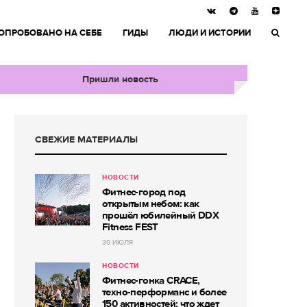
ОПРОБОВАНО НА СЕБЕ
ГИДЫ
ЛЮДИ И ИСТОРИИ
Пришли новость
СВЕЖИЕ МАТЕРИАЛЫ
НОВОСТИ
Фитнес-город под
открытым небом: как
прошёл юбилейный DDX
Fitness FEST
30 ИЮЛЯ
НОВОСТИ
Фитнес-гонка CRACE,
техно-перформанс и более
150 активностей: что ждет