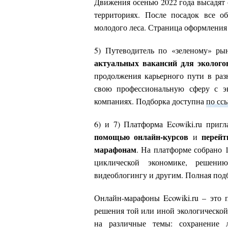
Движения осенью 2022 года высадят
территориях. После посадок все о
молодого леса. Страница оформления
5) Путеводитель по «зеленому» ры
актуальных вакансий для эколого
продолжения карьерного пути в разн
свою профессиональную сферу с эк
компаниях. Подборка доступна
по сс
6) и 7) Платформа Ecowiki.ru приг
помощью онлайн-курсов
перейт
и
марафонам
. На платформе собрано 
циклической экономике, решен
видеоблогингу и другим. Полная под
Онлайн-марафоны Ecowiki.ru
–
это п
решения той или иной экологическо
на различные темы: сохранение ле