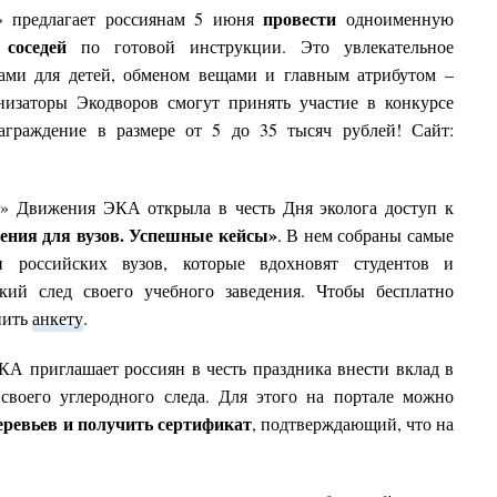
провести
» предлагает россиянам 5 июня
одноименную
 соседей
по готовой инструкции. Это увлекательное
сами для детей, обменом вещами и главным атрибутом –
низаторы Экодворов смогут
принять участие в конкурсе
аграждение в размере от 5 до 35 тысяч рублей! Сайт:
и
»
Движения ЭКА открыла в честь Дня эколога доступ к
ения для вузов. Успешные кейсы»
. В нем собраны самые
и российских вузов, которые вдохновят студентов и
ский след своего учебного заведения. Чтобы бесплатно
нить
анкету
.
А приглашает россиян в честь праздника внести вклад в
своего углеродного следа. Для этого на портале можно
еревьев и
получить
сертификат
,
подтверждающий,
что на