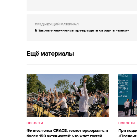
ПРЕДЫДУЩИЙ МАТЕРИАЛ
В Европе научились превращать овощи в «мясо»
Ещё материалы
НОВОСТИ
НОВОСТИ
Фитнес-гонка CRACE, техно-перформанс и
При под
более 150 активностей: что ждет гостей
«Превент