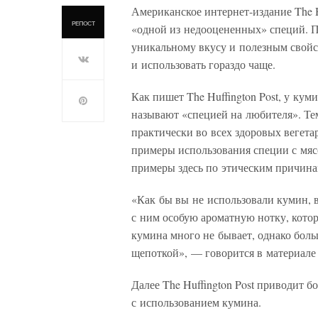
Американское интернет-издание The Hu
РЕПОСТ
«одной из недооцененных» специй. П
уникальному вкусу и полезным свойс
и использовать гораздо чаще.
Как пишет The Huffington Post, у ку
называют «специей на любителя». Тем
практически во всех здоровых вегета
примеры использования специи с мясо
примеры здесь по этическим причина
«Как бы вы не использовали кумин, в
с ним особую ароматную нотку, котора
кумина много не бывает, однако бол
щепоткой», — говорится в материале 
Далее The Huffington Post приводит 
с использованием кумина.