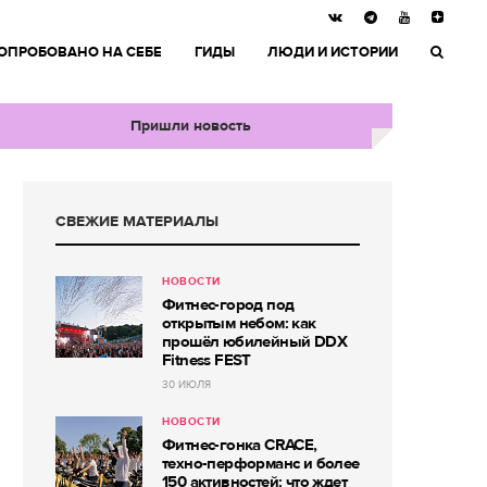
ОПРОБОВАНО НА СЕБЕ
ГИДЫ
ЛЮДИ И ИСТОРИИ
Пришли новость
СВЕЖИЕ МАТЕРИАЛЫ
НОВОСТИ
Фитнес-город под
открытым небом: как
прошёл юбилейный DDX
Fitness FEST
30 ИЮЛЯ
НОВОСТИ
Фитнес-гонка CRACE,
техно-перформанс и более
150 активностей: что ждет