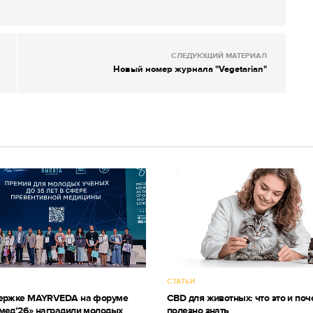
СЛЕДУЮЩИЙ МАТЕРИАЛ
Новый номер журнала "Vegetarian"
СТАТЬИ
держке MAYRVEDA на форуме
CBD для животных: что это и поч
мед’26» наградили молодых
полезно знать