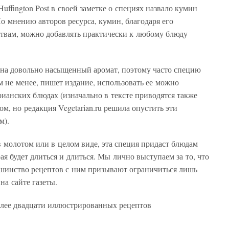
ffington Post в своей заметке о специях назвало кумин
о мнению авторов ресурса, кумин, благодаря его
твам, можно добавлять практически к любому блюду
мина довольно насыщенный аромат, поэтому часто специю
 не менее, пишет издание, использовать ее можно
рианских блюдах (изначально в тексте приводятся также
м, но редакция Vegetarian.ru решила опустить эти
м).
 молотом или в целом виде, эта специя придаст блюдам
я будет длиться и длиться. Мы лично выступаем за то, что
ьшинство рецептов с ним призывают ограничиться лишь
на сайте газеты.
более двадцати иллюстрированных рецептов